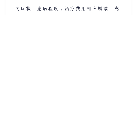
同症状、患病程度，治疗费用相应增减，充
分确保了病人权益，请广大病人监督。
深圳远大肛肠医院好吗?深圳远大肛肠医院
汇聚了来自各地临床经验丰富、专业技术突
出的知医生生常年坐诊,他们以精湛的医疗
技术,为病人消除病痛,为广大病人朋友提供
优质的医疗服务,尤其擅长肛肠疑难杂症上
的诊断及治疗。并且深圳远大肛肠医院特设
有:“术后回访"“健康管理中心”,深圳远大肛
肠医院用优质的医疗服务来诠释视患如亲。